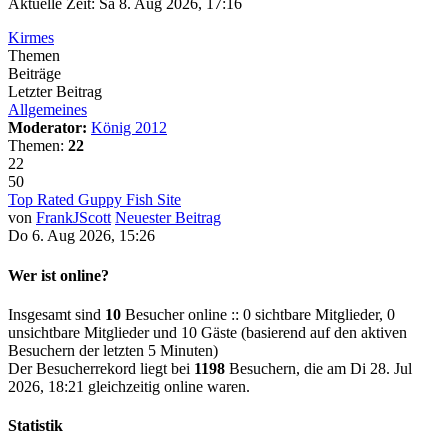
Aktuelle Zeit: Sa 8. Aug 2026, 17:16
Kirmes
Themen
Beiträge
Letzter Beitrag
Allgemeines
Moderator:
König 2012
Themen:
22
22
50
Top Rated Guppy Fish Site
von
FrankJScott
Neuester Beitrag
Do 6. Aug 2026, 15:26
Wer ist online?
Insgesamt sind
10
Besucher online :: 0 sichtbare Mitglieder, 0
unsichtbare Mitglieder und 10 Gäste (basierend auf den aktiven
Besuchern der letzten 5 Minuten)
Der Besucherrekord liegt bei
1198
Besuchern, die am Di 28. Jul
2026, 18:21 gleichzeitig online waren.
Statistik