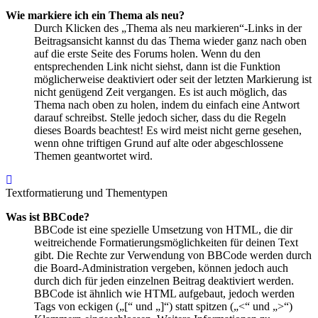
Wie markiere ich ein Thema als neu?
Durch Klicken des „Thema als neu markieren“-Links in der
Beitragsansicht kannst du das Thema wieder ganz nach oben
auf die erste Seite des Forums holen. Wenn du den
entsprechenden Link nicht siehst, dann ist die Funktion
möglicherweise deaktiviert oder seit der letzten Markierung ist
nicht genügend Zeit vergangen. Es ist auch möglich, das
Thema nach oben zu holen, indem du einfach eine Antwort
darauf schreibst. Stelle jedoch sicher, dass du die Regeln
dieses Boards beachtest! Es wird meist nicht gerne gesehen,
wenn ohne triftigen Grund auf alte oder abgeschlossene
Themen geantwortet wird.
Nach
oben
Textformatierung und Thementypen
Was ist BBCode?
BBCode ist eine spezielle Umsetzung von HTML, die dir
weitreichende Formatierungsmöglichkeiten für deinen Text
gibt. Die Rechte zur Verwendung von BBCode werden durch
die Board-Administration vergeben, können jedoch auch
durch dich für jeden einzelnen Beitrag deaktiviert werden.
BBCode ist ähnlich wie HTML aufgebaut, jedoch werden
Tags von eckigen („[“ und „]“) statt spitzen („<“ und „>“)